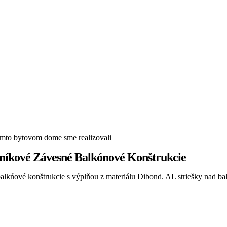
omto bytovom dome sme realizovali
níkové Závesné Balkónové Konštrukcie
alkńové konštrukcie s výplňou z materiálu Dibond. AL striešky nad bal