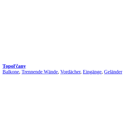
Topoľčany
Balkone
,
Trennende Wände
,
Vordächer
,
Eingänge
,
Geländer