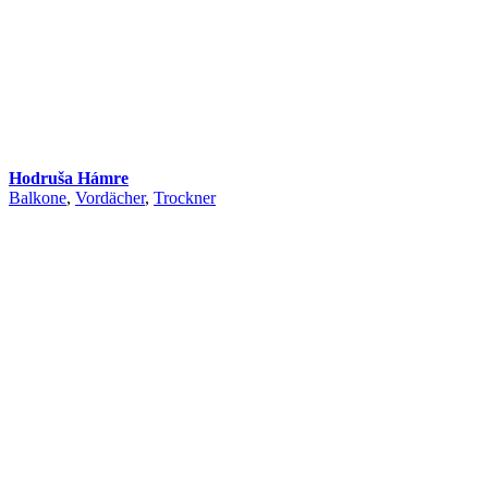
Hodruša Hámre
Balkone
,
Vordächer
,
Trockner