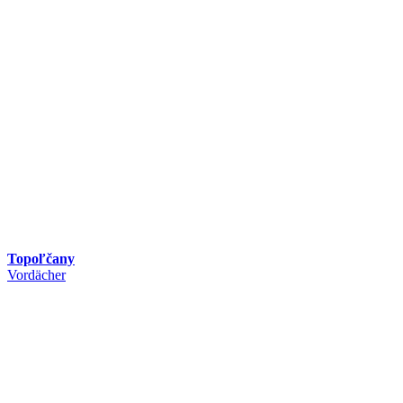
Topoľčany
Vordächer